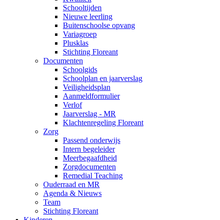
Schooltijden
Nieuwe leerling
Buitenschoolse opvang
Variagroep
Plusklas
Stichting Floreant
Documenten
Schoolgids
Schoolplan en jaarverslag
Veiligheidsplan
Aanmeldformulier
Verlof
Jaarverslag - MR
Klachtenregeling Floreant
Zorg
Passend onderwijs
Intern begeleider
Meerbegaafdheid
Zorgdocumenten
Remedial Teaching
Ouderraad en MR
Agenda & Nieuws
Team
Stichting Floreant
Kinderen