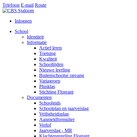
Telefoon
E-mail
Route
Inloggen
School
Identiteit
Informatie
Actief leren
Toetsing
Kwaliteit
Schooltijden
Nieuwe leerling
Buitenschoolse opvang
Variagroep
Plusklas
Stichting Floreant
Documenten
Schoolgids
Schoolplan en jaarverslag
Veiligheidsplan
Aanmeldformulier
Verlof
Jaarverslag - MR
Klachtenregeling Floreant