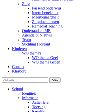
Zorg
Passend onderwijs
Intern begeleider
Meerbegaafdheid
Zorgdocumenten
Remedial Teaching
Ouderraad en MR
Agenda & Nieuws
Team
Stichting Floreant
Kinderen
WO thema's
WO thema Geel
WO thema Groen
Contact
Klasbord
Zoek
School
Identiteit
Informatie
Actief leren
Toetsing
Kwaliteit