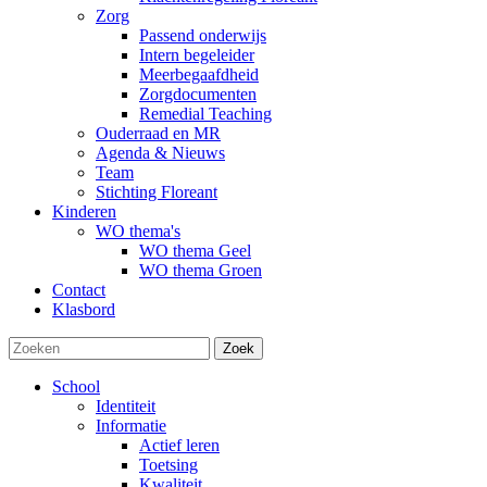
Zorg
Passend onderwijs
Intern begeleider
Meerbegaafdheid
Zorgdocumenten
Remedial Teaching
Ouderraad en MR
Agenda & Nieuws
Team
Stichting Floreant
Kinderen
WO thema's
WO thema Geel
WO thema Groen
Contact
Klasbord
Zoek
School
Identiteit
Informatie
Actief leren
Toetsing
Kwaliteit