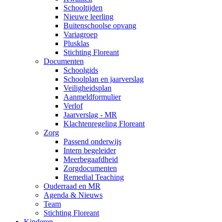
Schooltijden
Nieuwe leerling
Buitenschoolse opvang
Variagroep
Plusklas
Stichting Floreant
Documenten
Schoolgids
Schoolplan en jaarverslag
Veiligheidsplan
Aanmeldformulier
Verlof
Jaarverslag - MR
Klachtenregeling Floreant
Zorg
Passend onderwijs
Intern begeleider
Meerbegaafdheid
Zorgdocumenten
Remedial Teaching
Ouderraad en MR
Agenda & Nieuws
Team
Stichting Floreant
Kinderen