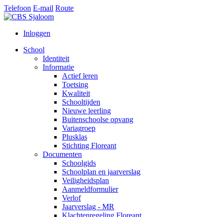
Telefoon
E-mail
Route
Inloggen
School
Identiteit
Informatie
Actief leren
Toetsing
Kwaliteit
Schooltijden
Nieuwe leerling
Buitenschoolse opvang
Variagroep
Plusklas
Stichting Floreant
Documenten
Schoolgids
Schoolplan en jaarverslag
Veiligheidsplan
Aanmeldformulier
Verlof
Jaarverslag - MR
Klachtenregeling Floreant